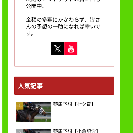
公開中。
金額の多寡にかかわらず、皆さ
んの予想の一助になれば幸いで
す。
人気記事
競馬予想【七夕賞】
競馬予想【小倉記念】