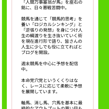
「人間万事塞翁が馬」を座右の
銘に、日々悪戦苦闘中。
競馬を通じて「競馬的思考」を
養い「ロジカルシンキング」と
「逆張りの発想」を身につけ人
生の綱渡りを生き抜いていく術
を現在進行形で語り、皆さんの
人生に少しでも役に立てればと
ブログを開設。
週末競馬を中心に予想を配信
中。
本命党穴党というくくりはな
く、レースに応じて柔軟に予想
を展開しています。
軸馬、消し馬、穴馬を基本に最
終的なアウトプットの買い目も