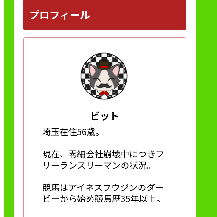
プロフィール
ビット
埼玉在住56歳。
現在、零細会社崩壊中につきフ
リーランスリーマンの状況。
競馬はアイネスフウジンのダー
ビーから始め競馬歴35年以上。