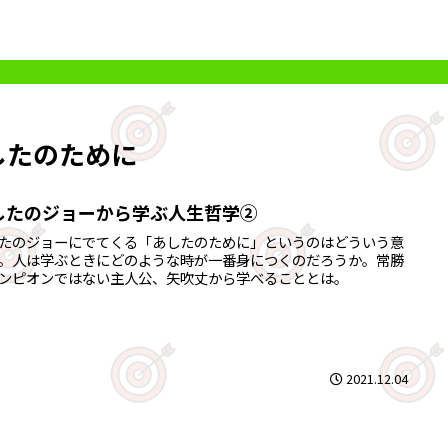
したのために
したのジョーから学ぶ人生哲学②
たのジョーにでてくる「あしたのために」というのはどういう意
。人は学ぶときにどのような時が一番身につくのだろうか。常勝
ンピオンではない主人公、矢吹丈から学べることとは。
2021.12.04