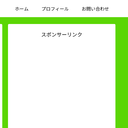
ホーム
プロフィール
お問い合わせ
スポンサーリンク