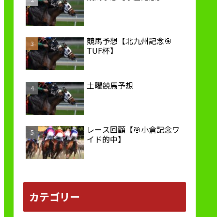
競馬予想【北九州記念🎯
TUF杯】
土曜競馬予想
レース回顧【🎯小倉記念ワ
イド的中】
カテゴリー