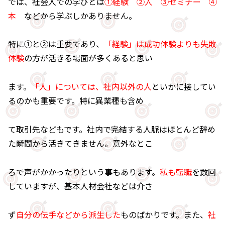
では、社会人での学びとは
①経験 ②人 ③セミナー ④
本
などから学ぶしかありません。
特に①と②は重要であり、
「経験」は成功体験よりも失敗
体験
の方が活きる場面が多くあると思い
ます。
「人」については、社内以外の人
といかに接してい
るのかも重要です。特に異業種も含め
て取引先などもです。社内で完結する人脈はほとんど辞め
た瞬間から活きてきません。意外なとこ
ろで声がかかったりという事もあります。
私も転職
を数回
していますが、基本人材会社などは介さ
ず
自分の伝手などから派生した
ものばかりです。また、
社