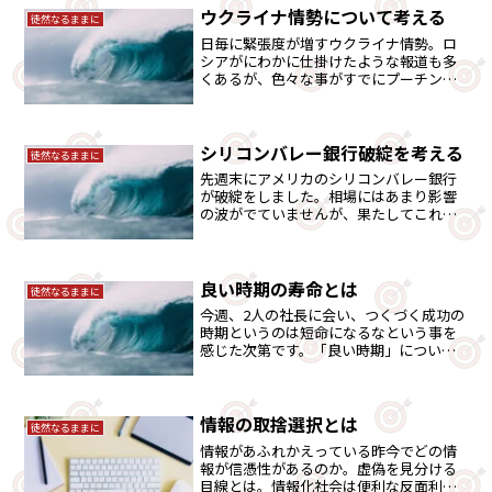
ウクライナ情勢について考える
徒然なるままに
日毎に緊張度が増すウクライナ情勢。ロ
シアがにわかに仕掛けたような報道も多
くあるが、色々な事がすでにプーチン大
統領には織り込まれ動いている事ではな
いだろうか。escapeなりの見解予測とし
てまとめてみました。
シリコンバレー銀行破綻を考える
徒然なるままに
先週末にアメリカのシリコンバレー銀行
が破綻をしました。相場にはあまり影響
の波がでていませんが、果たしてこれは
一過性のものなのでしょうか。
良い時期の寿命とは
徒然なるままに
今週、2人の社長に会い、つくづく成功の
時期というのは短命になるなという事を
感じた次第です。「良い時期」について
考えてみました
情報の取捨選択とは
徒然なるままに
情報があふれかえっている昨今でどの情
報が信憑性があるのか。虚偽を見分ける
目線とは。情報化社会は便利な反面利用