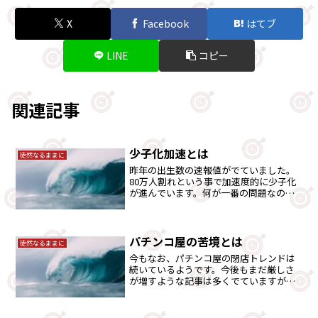
X
Facebook
はてブ
LINE
コピー
関連記事
少子化加速とは
徒然なるままに
昨年の出生数の速報値がでていました。
80万人割れという事で加速度的に少子化
が進んでいます。何が一番の問題なのだ
ろうかとあらためて考えてみました。
パチンコ屋の苦境とは
徒然なるままに
今もなお、パチンコ屋の閉店トレンドは
続いているようです。今後もまだ厳しさ
が増すような記事は多くでていますが、
どの辺に問題があるのか考えてみまし
た。