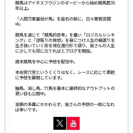
競馬はアイネスフウジンのダービーから始め競馬歴35
年以上。
「人間万事塞翁が馬」を座右の銘に、日々悪戦苦闘
中。
競馬を通じて「競馬的思考」を養い「ロジカルシンキ
ング」と「逆張りの発想」を身につけ人生の綱渡りを
生き抜いていく術を現在進行形で語り、皆さんの人生
に少しでも役に立てればとブログを開設。
週末競馬を中心に予想を配信中。
本命党穴党というくくりはなく、レースに応じて柔軟
に予想を展開しています。
軸馬、消し馬、穴馬を基本に最終的なアウトプットの
買い目も公開中。
金額の多寡にかかわらず、皆さんの予想の一助になれ
ば幸いです。