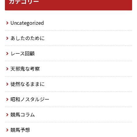
カテゴリー
Uncategorized
あしたのために
レース回顧
天邪鬼な考察
徒然なるままに
昭和ノスタルジー
競馬コラム
競馬予想