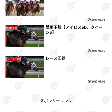
2023.07.31
競馬予想【アイビスSD、クイー
競馬予想
ンS】
2023.07.30
レース回顧
レース回顧
2022.08.01
スポンサーリンク